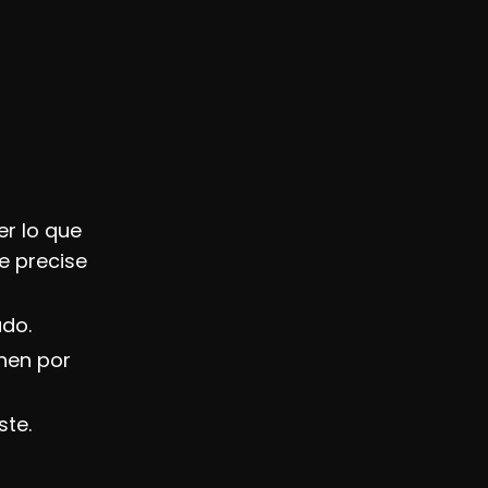
er lo que
e precise
ado.
enen por
te.