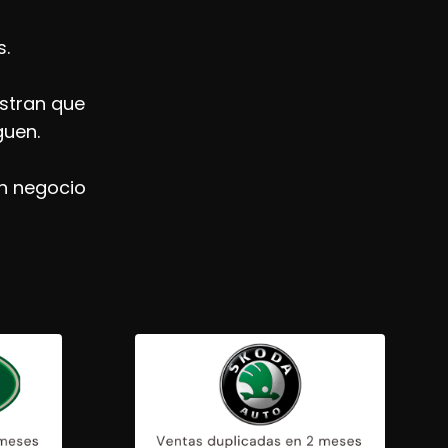
.
stran que
guen.
un negocio