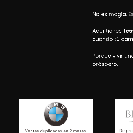
No es magia. E
Aquí tienes
tes
cuando tú camb
Porque vivir un
próspero.