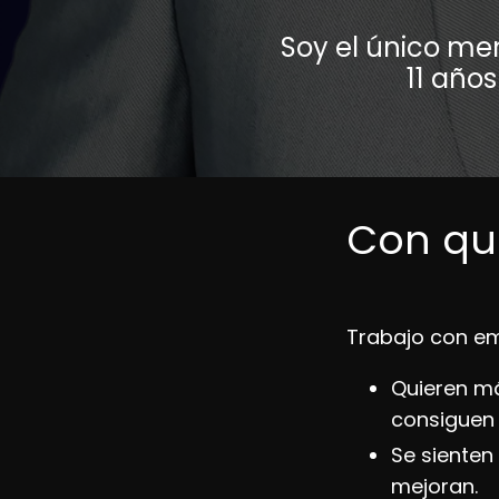
Soy el único me
11 año
Con qui
Trabajo con em
Quieren má
consiguen 
Se sienten
mejoran.